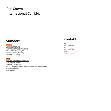
Pro-Crown
International Co., Ltd.
Kontakt
Standort
TEL:
Hauptsitz
886-2-2906-6726
冠德霖企業有限公司
FAX:
新北市新莊區中正路653之1號8樓
886-2-2906-7266
8F., No.653-1, Zhongzheng Rd.,
Email:
Xinzhuang Dist.,New Taipei City,
info@pro-crown.com
242051 Taiwan (R.O.C.)
Fabrik
中山冠德霖塑胶五金制品有限公司
广东省中山市小榄镇
东升丽城二路41号之三
No. 41-3, Dongsheng Licheng 2nd Road, Xiaolan Town, Zhongshan City,
Guangdong Province,
528414 China
Startseite
Über uns
Produkte