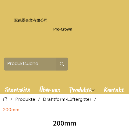
冠德霖企業有限公司
Pro-Crown
Startseite
Über uns
Produkte
Kontakt
/
Produkte
/
Drahtform-Lüftergitter
/
200mm
200mm