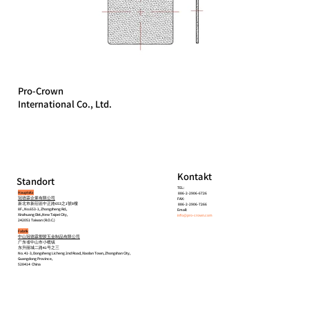
Pro-Crown
International Co., Ltd.
Kontakt
Standort
TEL:
Hauptsitz
886-2-2906-6726
冠德霖企業有限公司
FAX:
新北市新莊區中正路653之1號8樓
886-2-2906-7266
8F., No.653-1, Zhongzheng Rd.,
Email:
Xinzhuang Dist.,New Taipei City,
info@pro-crown.com
242051 Taiwan (R.O.C.)
Fabrik
中山冠德霖塑胶五金制品有限公司
广东省中山市小榄镇
东升丽城二路41号之三
No. 41-3, Dongsheng Licheng 2nd Road, Xiaolan Town, Zhongshan City,
Guangdong Province,
528414 China
Startseite