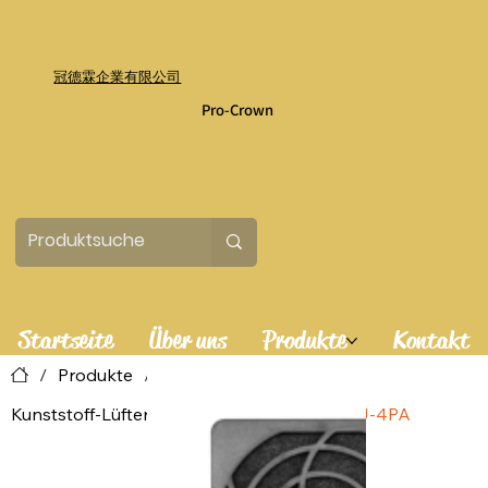
冠德霖企業有限公司
Pro-Crown
Startseite
Über uns
Produkte
Kontakt
/
Produkte
/
Kunststoff-Lüfterfilter-Baugruppen
/
P08J-4PA